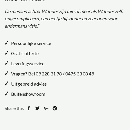
De mensen achter Wünder zijn min of meer als Wünder zelf:
ongecompliceerd, een beetje bijzonder en zeer open voor
andermans visie."
Persoonlijke service
Gratis offerte
Leveringsservice
Vragen? Bel
09 228 31 78
/
0475 33 08 49
Uitgebreid advies
Buitenshowroom
Share this
Share
Tweet
Share
Pin
on
on
on
on
Facebook
Twitter
Google+
Pinterest