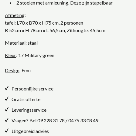
2 stoelen met armleuning. Deze zijn stapelbaar
Afmeting
:
tafel: L70 x B70 x H75 cm, 2 personen
B 52cm x H 78cm x L 56,5cm,
Zithoogte: 45,5cm
Materiaal
: staal
Kleur
: 17 Military green
Design
:
Emu
Persoonlijke service
Gratis offerte
Leveringsservice
Vragen? Bel
09 228 31 78
/
0475 33 08 49
Uitgebreid advies