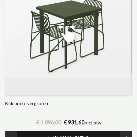
Klik om te vergroten
€ 1.096,00
€ 931,60
incl. btw
−
+