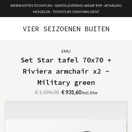
WEBSHOP EN TOONTUIN - GRATIS LEVERING VANAF €99 - AFHALING
MOGELIJK - TOONTUIN 15KM VAN GENT
VIER SEIZOENEN BUITEN
EMU
Set Star tafel 70x70 +
Riviera armchair x2 -
Military green
€ 1.096,00
€ 931,60
incl. btw