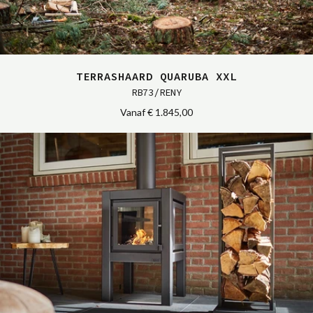
TERRASHAARD QUARUBA XXL
RB73/RENY
Vanaf
€ 1.845,00