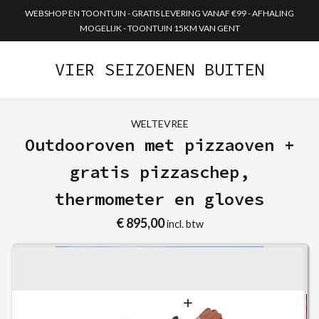
WEBSHOP EN TOONTUIN - GRATIS LEVERING VANAF €99 - AFHALING
MOGELIJK - TOONTUIN 15KM VAN GENT
VIER SEIZOENEN BUITEN
WELTEVREE
Outdooroven met pizzaoven +
gratis pizzaschep,
thermometer en gloves
€ 895,00
incl. btw