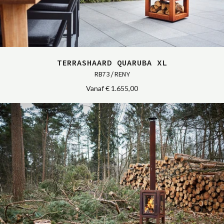
TERRASHAARD QUARUBA XL
RB73/RENY
Vanaf
€ 1.655,00