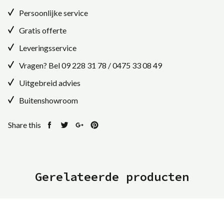
Persoonlijke service
Gratis offerte
Leveringsservice
Vragen? Bel
09 228 31 78
/
0475 33 08 49
Uitgebreid advies
Buitenshowroom
Share this
Share
Tweet
Share
Pin
on
on
on
on
Facebook
Twitter
Google+
Pinterest
Gerelateerde producten