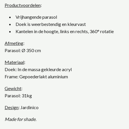
Productvoordelen
:
Vrijhangende parasol
Doek is weerbestendig en kleurvast
Kantelen in de hoogte, links en rechts, 360° rotatie
Afmeting
:
Parasol:
Ø
350 cm
Materiaal
:
Doek: In de massa gekleurde acryl
Frame: Gepoederlakt aluminium
Gewicht
:
Parasol: 31kg
Design
: Jardinico
Made for shade.