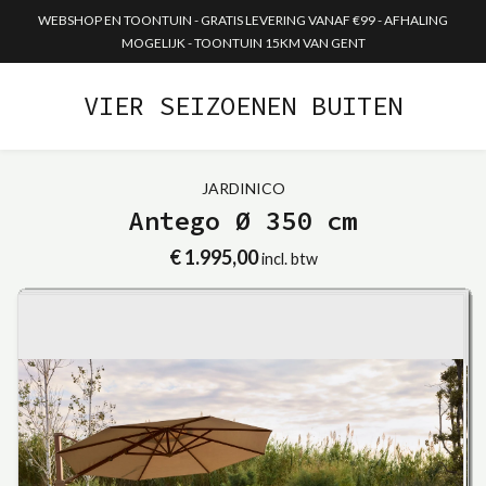
WEBSHOP EN TOONTUIN - GRATIS LEVERING VANAF €99 - AFHALING
MOGELIJK - TOONTUIN 15KM VAN GENT
VIER SEIZOENEN BUITEN
JARDINICO
Antego Ø 350 cm
€ 1.995,00
incl. btw