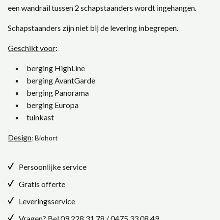
een wandrail tussen 2 schapstaanders wordt ingehangen.
Schapstaanders zijn niet bij de levering inbegrepen.
Geschikt voor
:
berging HighLine
berging AvantGarde
berging Panorama
berging Europa
tuinkast
Design
: Biohort
Persoonlijke service
Gratis offerte
Leveringsservice
Vragen? Bel
09 228 31 78
/
0475 33 08 49