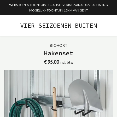
WEBSHOP EN TOONTUIN - GRATIS LEVERING VANAF €99 - AFHALING
MOGELIJK - TOONTUIN 15KM VAN GENT
VIER SEIZOENEN BUITEN
BIOHORT
Hakenset
€ 95,00
incl. btw