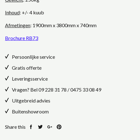
Inhoud
: +/- 4 kuub
Afmetingen
: 1900mm x 3800mm x 740mm
Brochure RB73
Persoonlijke service
Gratis offerte
Leveringsservice
Vragen? Bel
09 228 31 78
/
0475 33 08 49
Uitgebreid advies
Buitenshowroom
Share this
Share
Tweet
Share
Pin