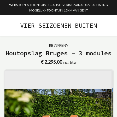
WEBSHOP EN TOONTUIN - GRATIS LEVERING VANAF €99 - AFHALING
MOGELIJK - TOONTUIN 15KM VAN GENT
VIER SEIZOENEN BUITEN
RB73/RENY
Houtopslag Bruges - 3 modules
€ 2.295,00
incl. btw