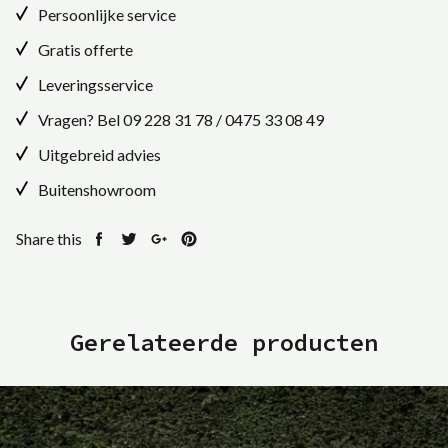
Persoonlijke service
Gratis offerte
Leveringsservice
Vragen? Bel
09 228 31 78
/
0475 33 08 49
Uitgebreid advies
Buitenshowroom
Share this
Share
Tweet
Share
Pin
on
on
on
on
Facebook
Twitter
Google+
Pinterest
Gerelateerde producten