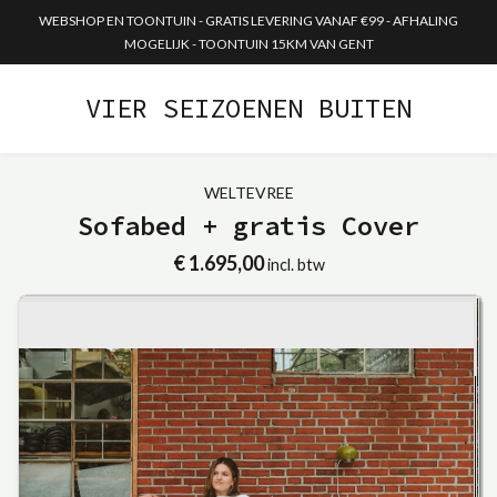
WEBSHOP EN TOONTUIN - GRATIS LEVERING VANAF €99 - AFHALING
MOGELIJK - TOONTUIN 15KM VAN GENT
VIER SEIZOENEN BUITEN
WELTEVREE
Sofabed + gratis Cover
€ 1.695,00
incl. btw