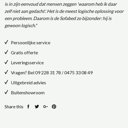
is in zijn eenvoud dat mensen zeggen 'waarom heb ik daar
zelf niet aan gedacht'. Het is de meest logische oplossing voor
een probleem. Daarom is de Sofabed zo bijzonder: hij is
gewoon logisch."
Persoonlijke service
Gratis offerte
Leveringsservice
Vragen? Bel
09 228 31 78
/
0475 33 08 49
Uitgebreid advies
Buitenshowroom
Share this
Share
Tweet
Share
Pin
on
on
on
on
Facebook
Twitter
Google+
Pinterest