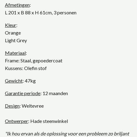
Afmetingen
:
L 201 x B 88 x H 61cm, 3 personen
Kleur
:
Orange
Light Grey
Materiaal
:
Frame: Staal, gepoedercoat
Kussens: Olefin stof
Gewicht
: 47kg
Garantie periode
: 12 maanden
Design
: Weltevree
Ontwerper
: Hade steenwinkel
"Ik hou ervan als de oplossing voor een probleem zo briljant