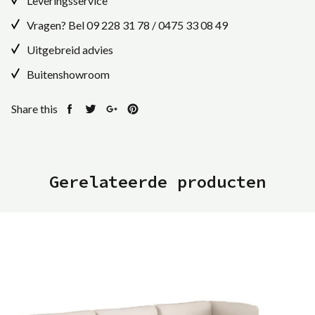
Leveringsservice
Vragen? Bel
09 228 31 78
/
0475 33 08 49
Uitgebreid advies
Buitenshowroom
Share this
Share
Tweet
Share
Pin
on
on
on
on
Facebook
Twitter
Google+
Pinterest
Gerelateerde producten